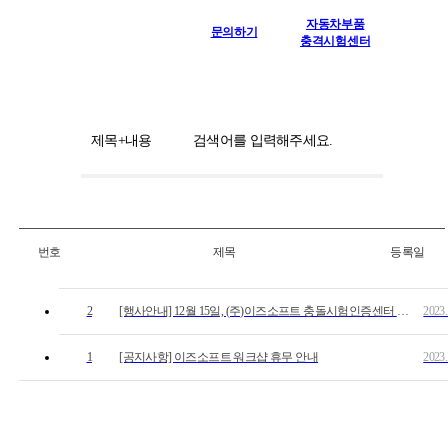
자동차부품
문의하기
충격시험센터
제목+내용
번호
제목
등록일
2
[행사안내] 12월 15일, (주)이즈소프트 충돌시험인증센터 개
2023.
관식에 여러분을 초대합니다.
1
[공지사항] 이즈소프트 워크샵 휴무 안내
2023.