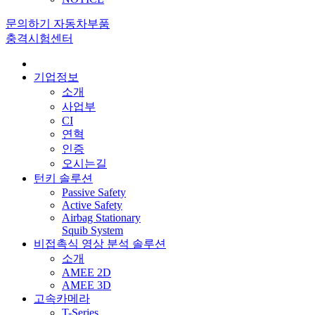
문의하기
자동차부품
충격시험센터
기업정보
소개
사업부
CI
연혁
인증
오시는길
턴키 솔루션
Passive Safety
Active Safety
Airbag Stationary
Squib System
비접촉식 영상 분석 솔루션
소개
AMEE 2D
AMEE 3D
고속카메라
T-Series