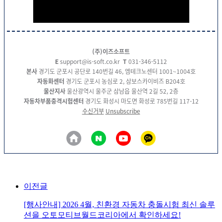
(주)이즈소프트
E
support@is-soft.co.kr
T
031-346-5112
본사
경기도 군포시 공단로 140번길 46, 엠테크노센터 1001~1004호
자동화센터
경기도 군포시 농심로 2, 삼보스카이비즈 B204호
울산지사
울산광역시 울주군 삼남읍 울산역 2길 52, 2층
자동차부품충격시험센터
경기도 화성시 마도면 화성로 785번길 117-12
수신거부
Unsubscribe
이전글
[행사안내] 2026 4월, 친환경 자동차 충돌시험 최신 솔루
션을 오토모티브월드코리아에서 확인하세요!