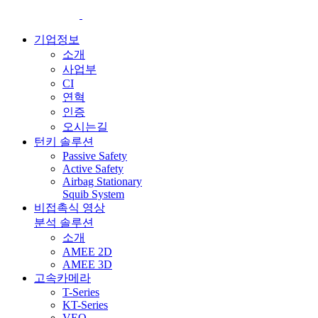
기업정보
소개
사업부
CI
연혁
인증
오시는길
턴키 솔루션
Passive Safety
Active Safety
Airbag Stationary
Squib System
비접촉식 영상
분석 솔루션
소개
AMEE 2D
AMEE 3D
고속카메라
T-Series
KT-Series
VEO